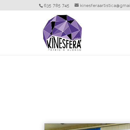
635 785 745
kinesferaartistica@gma