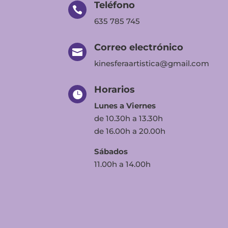
Teléfono

635 785 745
Correo electrónico

kinesferaartistica@gmail.com
Horarios

Lunes a Viernes
de 10.30h a 13.30h
de 16.00h a 20.00h
Sábados
11.00h a 14.00h